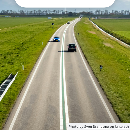
Photo by
Sven Brandsma
on
Unsplash